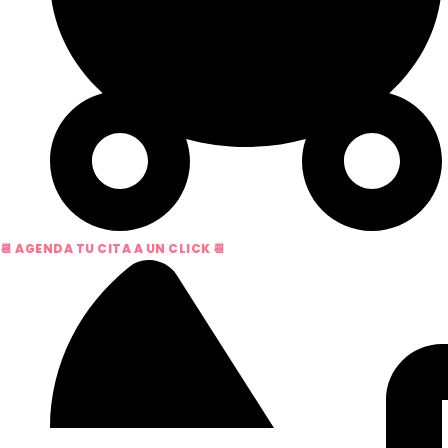
📆 AGENDA TU CITA A UN CLICK 📆