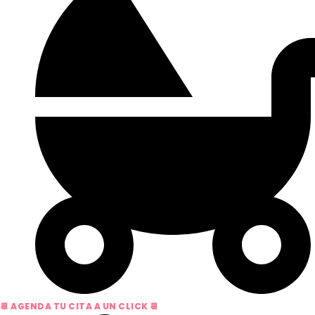
📆 AGENDA TU CITA A UN CLICK 📆