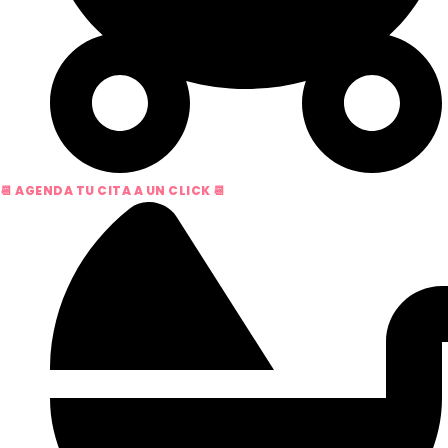
📆 AGENDA TU CITA A UN CLICK 📆