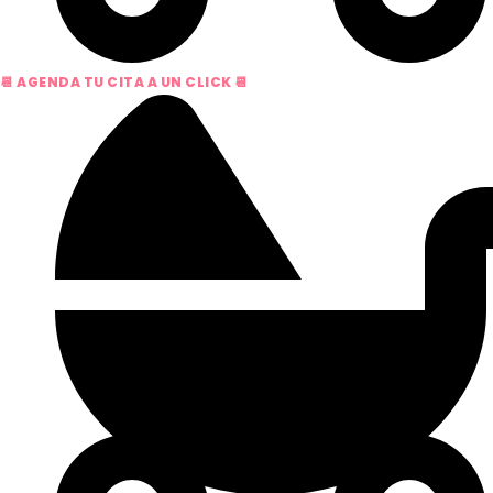
📆 AGENDA TU CITA A UN CLICK 📆