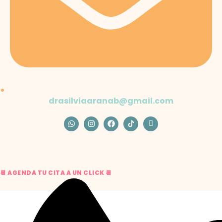
drasilviaaranab@gmail.com
📆 AGENDA TU CITA A UN CLICK 📆