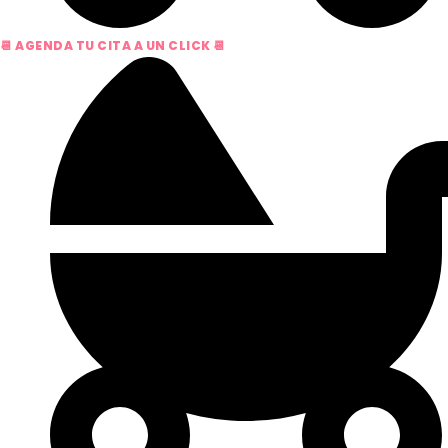
📆 AGENDA TU CITA A UN CLICK 📆