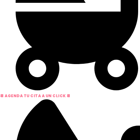
📆 AGENDA TU CITA A UN CLICK 📆