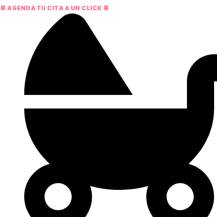
📆 AGENDA TU CITA A UN CLICK 📆