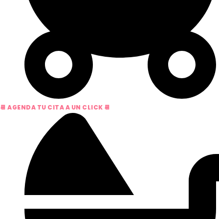
📆 AGENDA TU CITA A UN CLICK 📆