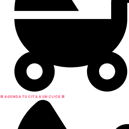
📆 AGENDA TU CITA A UN CLICK 📆