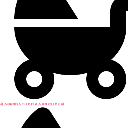
📆 AGENDA TU CITA A UN CLICK 📆