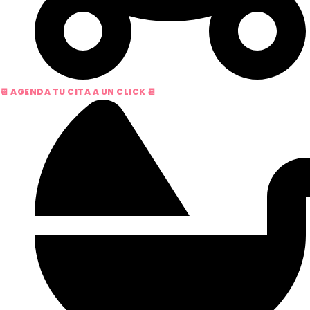
📆 AGENDA TU CITA A UN CLICK 📆