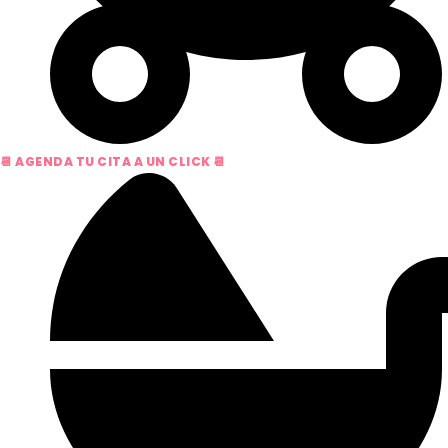
📆 AGENDA TU CITA A UN CLICK 📆