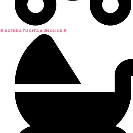
📆 AGENDA TU CITA A UN CLICK 📆